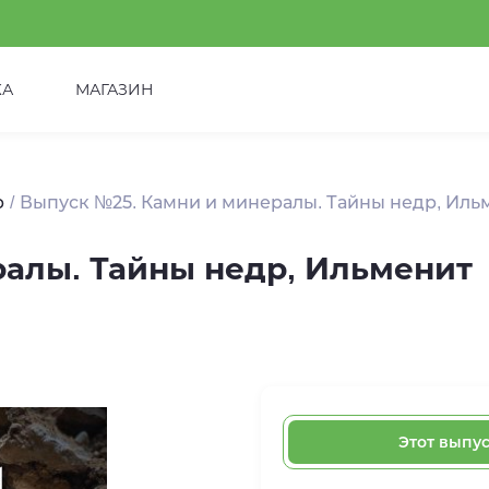
КА
МАГАЗИН
р
Выпуск №25. Камни и минералы. Тайны недр, Иль
алы. Тайны недр, Ильменит
Этот выпу