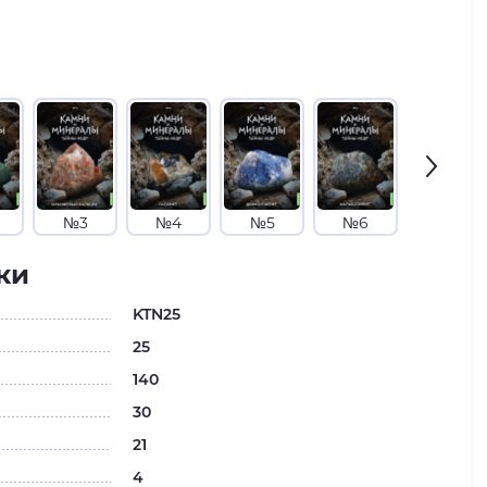
№3
№4
№5
№6
№7
ки
KTN25
25
140
30
21
4