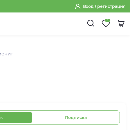
Вход
/ регистрация
0
менит
ск
Подписка