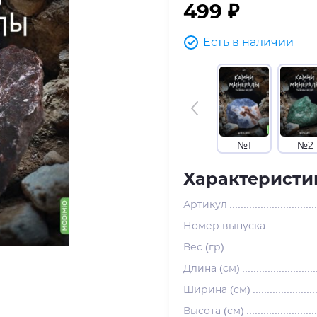
499 ₽
Есть в наличии
№1
№2
Характеристи
Артикул
Номер выпуска
Вес (гр)
Длина (см)
Ширина (см)
Высота (см)