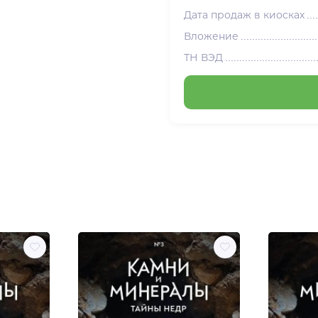
Дата продаж в киосках
Вложение
ТН ВЭД