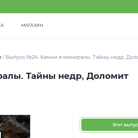
КА
МАГАЗИН
р
Выпуск №24. Камни и минералы. Тайны недр, Дол
ралы. Тайны недр, Доломит
Этот выпу