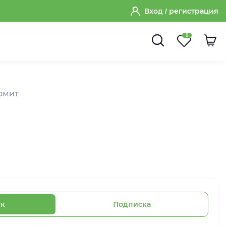
Вход
/ регистрация
0
омит
ск
Подписка