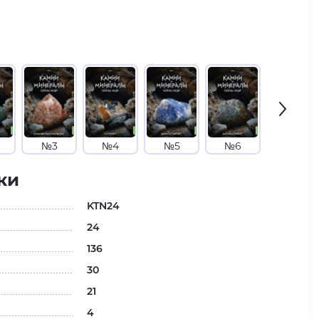
№3
№4
№5
№6
№7
ки
KTN24
24
136
30
21
4