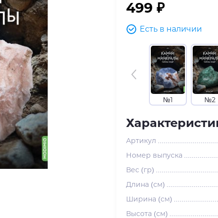
499 ₽
Есть в наличии
№1
№2
Характеристи
Артикул
Номер выпуска
Вес (гр)
Длина (см)
Ширина (см)
Высота (см)