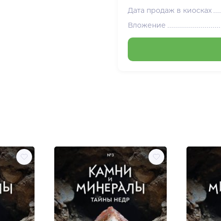
Дата продаж в киосках
Вложение