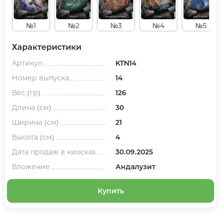
№1
№2
№3
№4
№5
Характеристики
Артикул
KTN14
Номер выпуска
14
Вес (гр)
126
Длина (см)
30
Ширина (см)
21
Высота (см)
4
Дата продаж в киосках
30.09.2025
Вложение
Андалузит
Купить