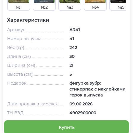
№1
№2
№3
№4
№5
Характеристики
Артикул
AR41
Номер выпуска
41
Вес (гр)
242
Длина (см)
30
Ширина (см)
21
Высота (см)
5
Подарок
фигурка зубр;
стикерпак с наклейками
героя выпуска
Дата продаж в киосках
09.06.2026
ТН ВЭД
4902900000
Купить