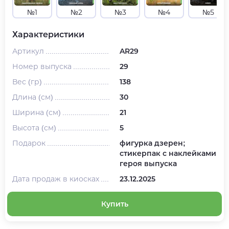
№1
№2
№3
№4
№5
Характеристики
Артикул
AR29
Номер выпуска
29
Вес (гр)
138
Длина (см)
30
Ширина (см)
21
Высота (см)
5
Подарок
фигурка дзерен;
стикерпак с наклейками
героя выпуска
Дата продаж в киосках
23.12.2025
Купить