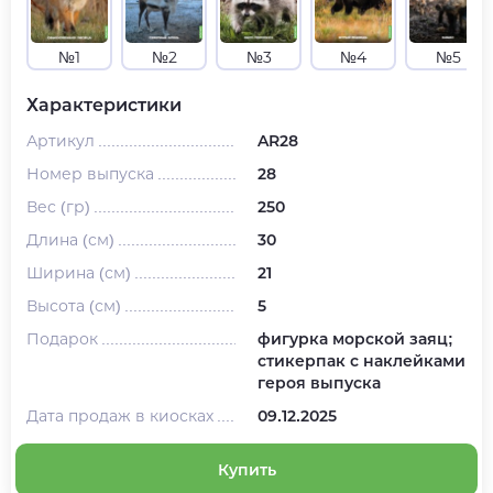
№1
№2
№3
№4
№5
Характеристики
Артикул
AR28
Номер выпуска
28
Вес (гр)
250
Длина (см)
30
Ширина (см)
21
Высота (см)
5
Подарок
фигурка морской заяц;
стикерпак с наклейками
героя выпуска
Дата продаж в киосках
09.12.2025
Купить