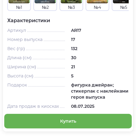
№1
№2
№3
№4
№5
Характеристики
Артикул
AR17
Номер выпуска
17
Вес (гр)
132
Длина (см)
30
Ширина (см)
21
Высота (см)
5
Подарок
фигурка джейран;
стикерпак с наклейками
героя выпуска
Дата продаж в киосках
08.07.2025
Купить