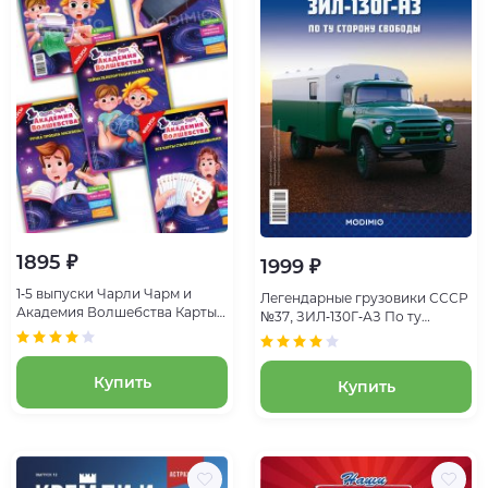
1895 ₽
1999 ₽
1-5 выпуски Чарли Чарм и
Легендарные грузовики СССР
Академия Волшебства Карты
№37, ЗИЛ-130Г-АЗ По ту
хитрости Свенгали
сторону свободы
Купить
Купить