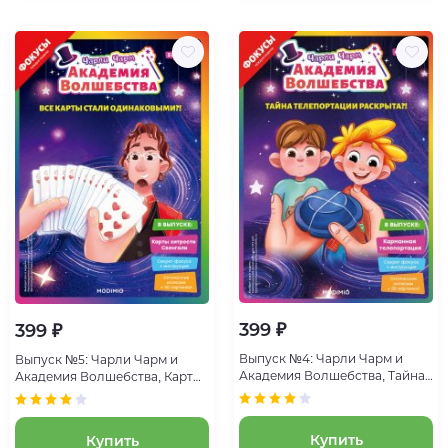
399 ₽
399 ₽
Выпуск №4: Чарли Чарм и
Выпуск №5: Чарли Чарм и
Академия Волшебства, Тайна
Академия Волшебства, Карты
телепортации раскрыта
хитрости Свенгали
Купить
Купить