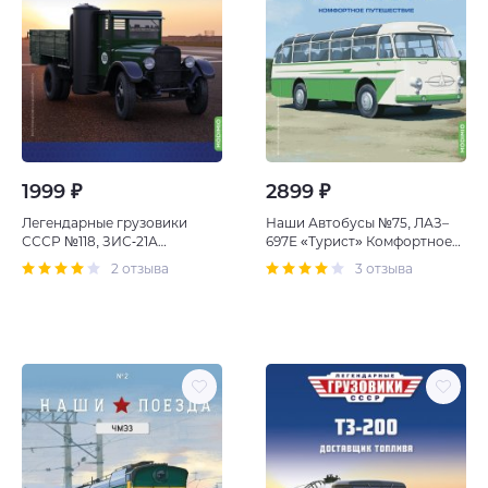
1999 ₽
2899 ₽
Легендарные грузовики
Наши Автобусы №75, ЛАЗ–
СССР №118, ЗИС-21А
697Е «Турист» Комфортное
Родственник паровоза
путешествие
2 отзыва
3 отзыва