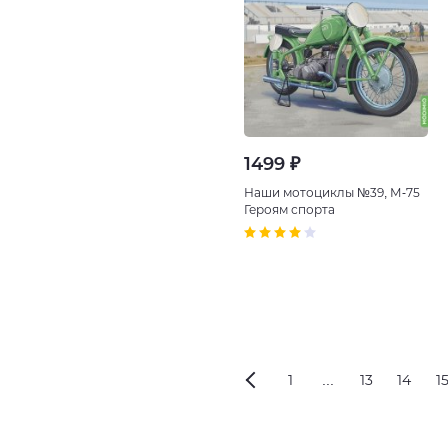
1499 ₽
Наши мотоциклы №39, М-75
Героям спорта
1
...
13
14
1