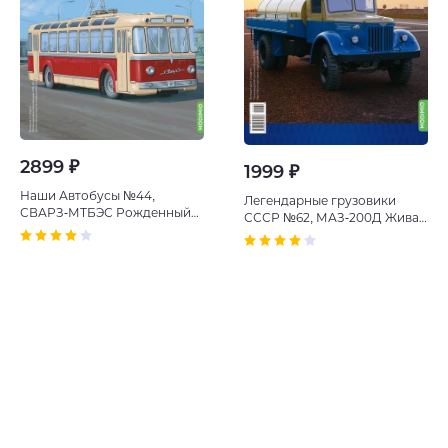
2899 ₽
1999 ₽
Наши Автобусы №44,
Легендарные грузовики
СВАРЗ-МТБЭС Рожденный
СССР №62, МАЗ-200Д Живая
удивлять
рыба