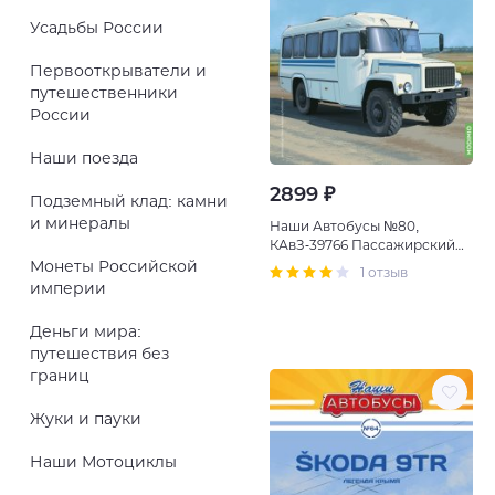
Усадьбы России
Первооткрыватели и
путешественники
России
Наши поезда
2899 ₽
Подземный клад: камни
и минералы
Наши Автобусы №80,
КАвЗ-39766 Пассажирский
вездеход
Монеты Российской
1 отзыв
империи
Деньги мира:
путешествия без
границ
Жуки и пауки
Наши Мотоциклы