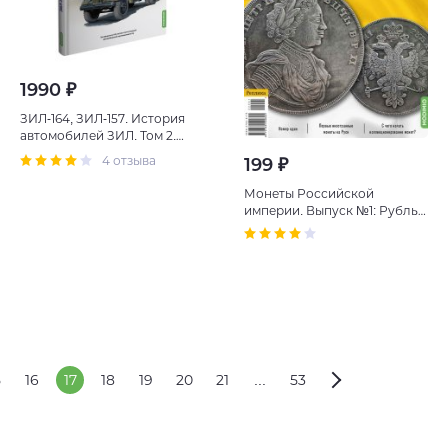
1990 ₽
ЗИЛ-164, ЗИЛ-157. История
автомобилей ЗИЛ. Том 2.
Шелепенков М.А.
4 отзыва
199 ₽
Монеты Российской
империи. Выпуск №1: Рубль
1714 года. Эпоха Петра I
5
16
17
18
19
20
21
...
53