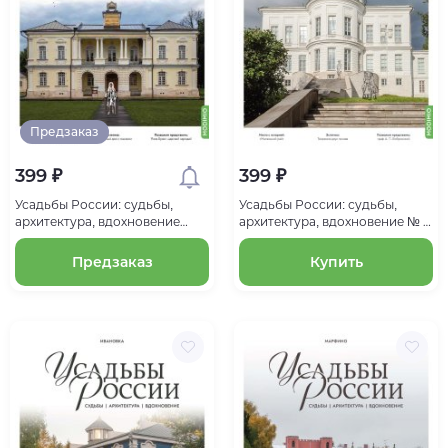
Предзаказ
399 ₽
399 ₽
Усадьбы России: судьбы,
Усадьбы России: судьбы,
архитектура, вдохновение
архитектура, вдохновение № 2:
№65, Усадьба Якова Брюса
Усадьба Бобринских в
Глинки
Богородицке
Предзаказ
Купить