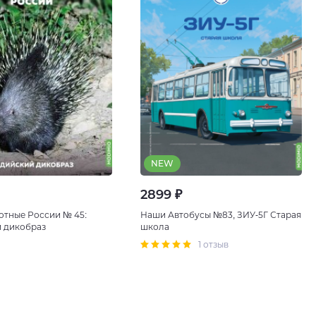
NEW
2899 ₽
отные России № 45:
Наши Автобусы №83, ЗИУ-5Г Старая
 дикобраз
школа
1 отзыв