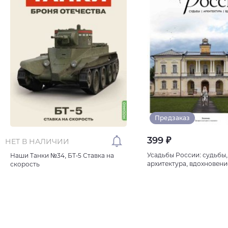
Предзаказ
399 ₽
НЕТ В НАЛИЧИИ
Усадьбы России: судьбы,
Наши Танки №34, БT-5 Ставка на
архитектура, вдохновени
скорость
Усадьба Якова Брюса Гл