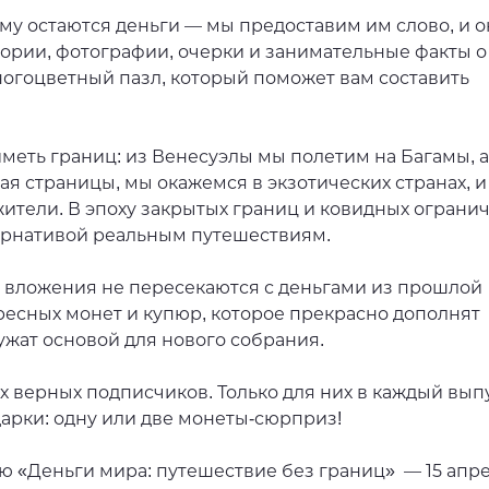
му остаются деньги — мы предоставим им слово, и 
стории, фотографии, очерки и занимательные факты о
ногоцветный пазл, который поможет вам составить
иметь границ: из Венесуэлы мы полетим на Багамы, а
ая страницы, мы окажемся в экзотических странах, и
 жители. В эпоху закрытых границ и ковидных ограни
ернативой реальным путешествиям.
е вложения не пересекаются с деньгами из прошлой
ресных монет и купюр, которое прекрасно дополнят
жат основой для нового собрания.
х верных подписчиков. Только для них в каждый вып
арки: одну или две монеты-сюрприз!
ю «Деньги мира: путешествие без границ» — 15 апр