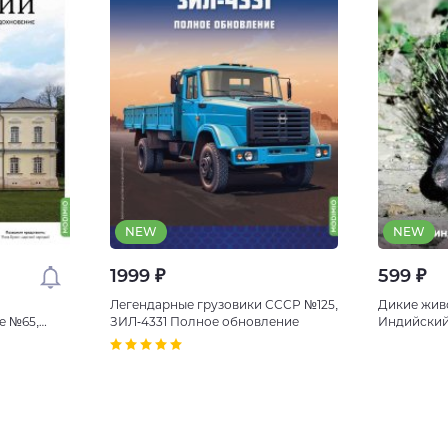
NEW
NEW
1999 ₽
599 ₽
Легендарные грузовики СССР №125,
Дикие жив
е №65,
ЗИЛ-4331 Полное обновление
Индийский
инки